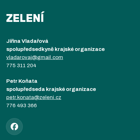
ZELENÍ
Jiřina Vladařová
spolupředsedkyně krajské organizace
vladarovaj@gmail.com
775 311 204
Petr Koňata
spolupředseda krajské organizace
petr.konata@zeleni.cz
776 493 366