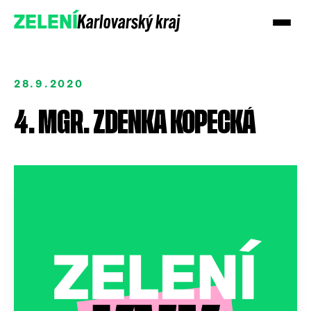
Karlovarský kraj
ZELENÍ
28.9.2020
4. MGR. ZDENKA KOPECKÁ
Podpořte nás
Přidejte se