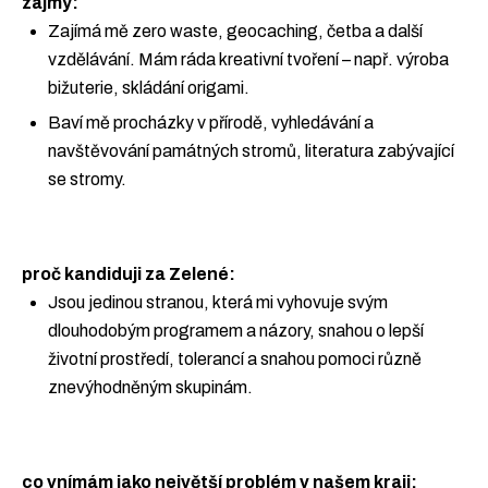
zájmy:
Zajímá mě zero waste, geocaching, četba a další
vzdělávání. Mám ráda kreativní tvoření – např. výroba
bižuterie, skládání origami.
Baví mě procházky v přírodě, vyhledávání a
navštěvování památných stromů, literatura zabývající
se stromy.
proč kandiduji za Zelené:
Jsou jedinou stranou, která mi vyhovuje svým
dlouhodobým programem a názory, snahou o lepší
životní prostředí, tolerancí a snahou pomoci různě
znevýhodněným skupinám.
co vnímám jako největší problém v našem kraji: